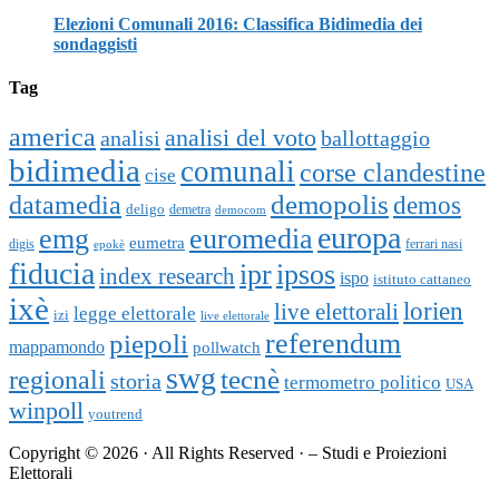
Elezioni Comunali 2016: Classifica Bidimedia dei
sondaggisti
Tag
america
analisi del voto
analisi
ballottaggio
bidimedia
comunali
corse clandestine
cise
datamedia
demopolis
demos
deligo
demetra
democom
europa
emg
euromedia
eumetra
digis
ferrari nasi
epokè
fiducia
ipr
ipsos
index research
ispo
istituto cattaneo
ixè
lorien
live elettorali
legge elettorale
izi
live elettorale
piepoli
referendum
mappamondo
pollwatch
swg
tecnè
regionali
storia
termometro politico
USA
winpoll
youtrend
Copyright © 2026 · All Rights Reserved · – Studi e Proiezioni
Elettorali