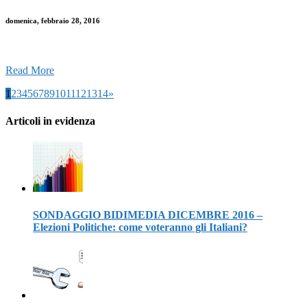
domenica, febbraio 28, 2016
Read More
1
2
3
4
5
6
7
8
9
10
11
12
13
14
»
Articoli in evidenza
SONDAGGIO BIDIMEDIA DICEMBRE 2016 –
Elezioni Politiche: come voteranno gli Italiani?