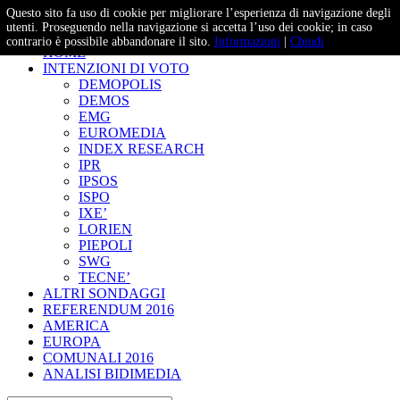
Questo sito fa uso di cookie per migliorare l’esperienza di navigazione degli
– Studi e Proiezioni Elettorali
utenti. Proseguendo nella navigazione si accetta l’uso dei cookie; in caso
contrario è possibile abbandonare il sito.
Informazioni
|
Chiudi
HOME
INTENZIONI DI VOTO
DEMOPOLIS
DEMOS
EMG
EUROMEDIA
INDEX RESEARCH
IPR
IPSOS
ISPO
IXE’
LORIEN
PIEPOLI
SWG
TECNE’
ALTRI SONDAGGI
REFERENDUM 2016
AMERICA
EUROPA
COMUNALI 2016
ANALISI BIDIMEDIA