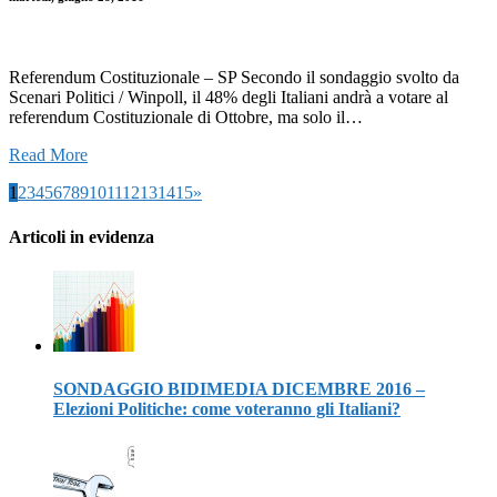
Referendum Costituzionale – SP Secondo il sondaggio svolto da
Scenari Politici / Winpoll, il 48% degli Italiani andrà a votare al
referendum Costituzionale di Ottobre, ma solo il…
Read More
1
2
3
4
5
6
7
8
9
10
11
12
13
14
15
»
Articoli in evidenza
SONDAGGIO BIDIMEDIA DICEMBRE 2016 –
Elezioni Politiche: come voteranno gli Italiani?