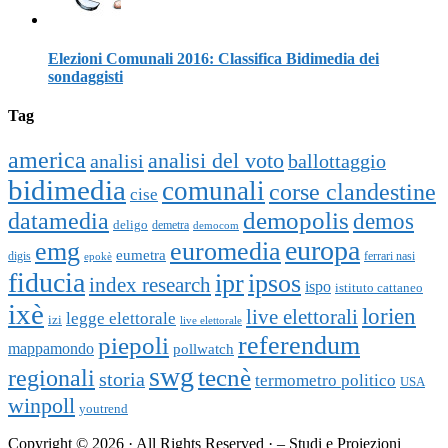
Elezioni Comunali 2016: Classifica Bidimedia dei
sondaggisti
Tag
america
analisi del voto
analisi
ballottaggio
bidimedia
comunali
corse clandestine
cise
datamedia
demopolis
demos
deligo
demetra
democom
europa
emg
euromedia
eumetra
digis
ferrari nasi
epokè
fiducia
ipr
ipsos
index research
ispo
istituto cattaneo
ixè
lorien
live elettorali
legge elettorale
izi
live elettorale
piepoli
referendum
mappamondo
pollwatch
swg
tecnè
regionali
storia
termometro politico
USA
winpoll
youtrend
Copyright © 2026 · All Rights Reserved · – Studi e Proiezioni