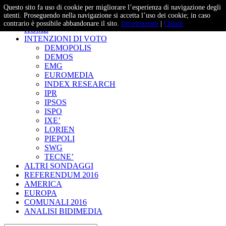
Questo sito fa uso di cookie per migliorare l’esperienza di navigazione degli
– Studi e Proiezioni Elettorali
utenti. Proseguendo nella navigazione si accetta l’uso dei cookie; in caso
contrario è possibile abbandonare il sito.
Informazioni
|
Chiudi
HOME
INTENZIONI DI VOTO
DEMOPOLIS
DEMOS
EMG
EUROMEDIA
INDEX RESEARCH
IPR
IPSOS
ISPO
IXE’
LORIEN
PIEPOLI
SWG
TECNE’
ALTRI SONDAGGI
REFERENDUM 2016
AMERICA
EUROPA
COMUNALI 2016
ANALISI BIDIMEDIA