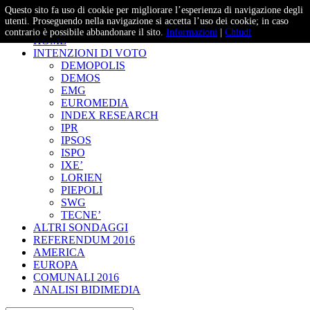
Questo sito fa uso di cookie per migliorare l’esperienza di navigazione degli
– Studi e Proiezioni Elettorali
utenti. Proseguendo nella navigazione si accetta l’uso dei cookie; in caso
contrario è possibile abbandonare il sito.
Informazioni
|
Chiudi
HOME
INTENZIONI DI VOTO
DEMOPOLIS
DEMOS
EMG
EUROMEDIA
INDEX RESEARCH
IPR
IPSOS
ISPO
IXE’
LORIEN
PIEPOLI
SWG
TECNE’
ALTRI SONDAGGI
REFERENDUM 2016
AMERICA
EUROPA
COMUNALI 2016
ANALISI BIDIMEDIA