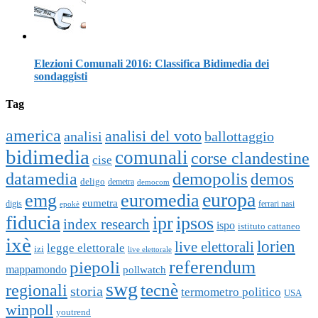
Elezioni Comunali 2016: Classifica Bidimedia dei
sondaggisti
Tag
america
analisi del voto
analisi
ballottaggio
bidimedia
comunali
corse clandestine
cise
datamedia
demopolis
demos
deligo
demetra
democom
europa
emg
euromedia
eumetra
digis
ferrari nasi
epokè
fiducia
ipr
ipsos
index research
ispo
istituto cattaneo
ixè
lorien
live elettorali
legge elettorale
izi
live elettorale
piepoli
referendum
mappamondo
pollwatch
swg
tecnè
regionali
storia
termometro politico
USA
winpoll
youtrend