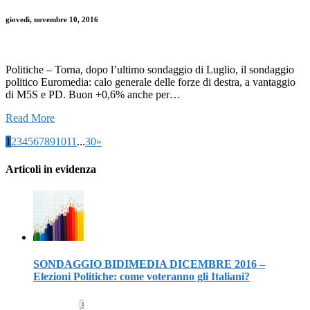
giovedì, novembre 10, 2016
Politiche – Torna, dopo l’ultimo sondaggio di Luglio, il sondaggio
politico Euromedia: calo generale delle forze di destra, a vantaggio
di M5S e PD. Buon +0,6% anche per…
Read More
1
2
3
4
5
6
7
8
9
10
11
...
30
»
Articoli in evidenza
SONDAGGIO BIDIMEDIA DICEMBRE 2016 –
Elezioni Politiche: come voteranno gli Italiani?