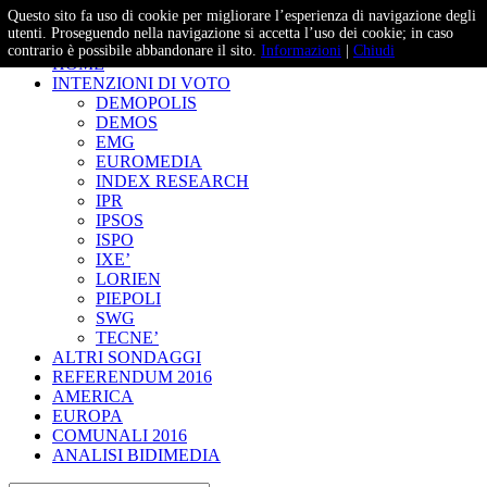
Questo sito fa uso di cookie per migliorare l’esperienza di navigazione degli
– Studi e Proiezioni Elettorali
utenti. Proseguendo nella navigazione si accetta l’uso dei cookie; in caso
contrario è possibile abbandonare il sito.
Informazioni
|
Chiudi
HOME
INTENZIONI DI VOTO
DEMOPOLIS
DEMOS
EMG
EUROMEDIA
INDEX RESEARCH
IPR
IPSOS
ISPO
IXE’
LORIEN
PIEPOLI
SWG
TECNE’
ALTRI SONDAGGI
REFERENDUM 2016
AMERICA
EUROPA
COMUNALI 2016
ANALISI BIDIMEDIA