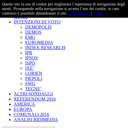
Questo sito fa uso di cookie per migliorare l’esperienza di navigazione degli
– Studi e Proiezioni Elettorali
utenti. Proseguendo nella navigazione si accetta l’uso dei cookie; in caso
contrario è possibile abbandonare il sito.
Informazioni
|
Chiudi
HOME
INTENZIONI DI VOTO
DEMOPOLIS
DEMOS
EMG
EUROMEDIA
INDEX RESEARCH
IPR
IPSOS
ISPO
IXE’
LORIEN
PIEPOLI
SWG
TECNE’
ALTRI SONDAGGI
REFERENDUM 2016
AMERICA
EUROPA
COMUNALI 2016
ANALISI BIDIMEDIA