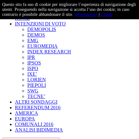
Questo sito fa uso di cookie per migliorare l’esperienza di navigazione degli
– Studi e Proiezioni Elettorali
utenti. Proseguendo nella navigazione si accetta l’uso dei cookie; in caso
contrario è possibile abbandonare il sito.
Informazioni
|
Chiudi
HOME
INTENZIONI DI VOTO
DEMOPOLIS
DEMOS
EMG
EUROMEDIA
INDEX RESEARCH
IPR
IPSOS
ISPO
IXE’
LORIEN
PIEPOLI
SWG
TECNE’
ALTRI SONDAGGI
REFERENDUM 2016
AMERICA
EUROPA
COMUNALI 2016
ANALISI BIDIMEDIA