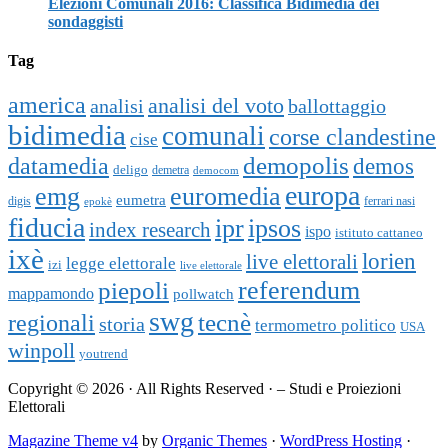
Elezioni Comunali 2016: Classifica Bidimedia dei
sondaggisti
Tag
america
analisi del voto
analisi
ballottaggio
bidimedia
comunali
corse clandestine
cise
datamedia
demopolis
demos
deligo
demetra
democom
europa
emg
euromedia
eumetra
digis
ferrari nasi
epokè
fiducia
ipr
ipsos
index research
ispo
istituto cattaneo
ixè
lorien
live elettorali
legge elettorale
izi
live elettorale
piepoli
referendum
mappamondo
pollwatch
swg
tecnè
regionali
storia
termometro politico
USA
winpoll
youtrend
Copyright © 2026 · All Rights Reserved · – Studi e Proiezioni
Elettorali
Magazine Theme v4
by
Organic Themes
·
WordPress Hosting
·