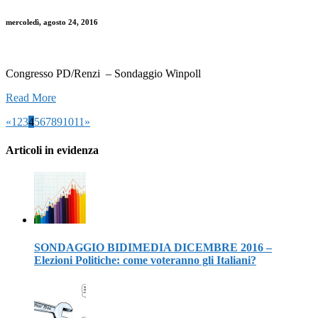
mercoledì, agosto 24, 2016
Congresso PD/Renzi – Sondaggio Winpoll
Read More
«
1
2
3
4
5
6
7
8
9
10
11
»
Articoli in evidenza
SONDAGGIO BIDIMEDIA DICEMBRE 2016 –
Elezioni Politiche: come voteranno gli Italiani?