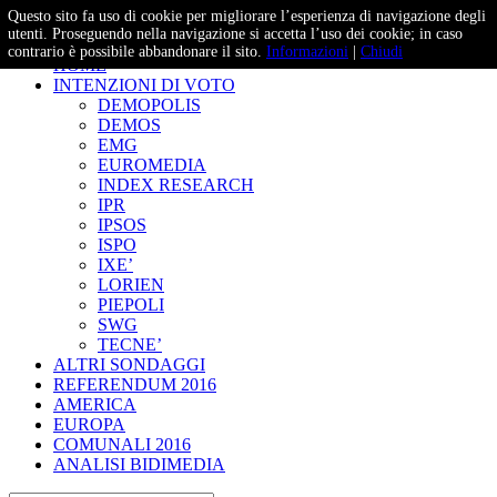
Questo sito fa uso di cookie per migliorare l’esperienza di navigazione degli
– Studi e Proiezioni Elettorali
utenti. Proseguendo nella navigazione si accetta l’uso dei cookie; in caso
contrario è possibile abbandonare il sito.
Informazioni
|
Chiudi
HOME
INTENZIONI DI VOTO
DEMOPOLIS
DEMOS
EMG
EUROMEDIA
INDEX RESEARCH
IPR
IPSOS
ISPO
IXE’
LORIEN
PIEPOLI
SWG
TECNE’
ALTRI SONDAGGI
REFERENDUM 2016
AMERICA
EUROPA
COMUNALI 2016
ANALISI BIDIMEDIA