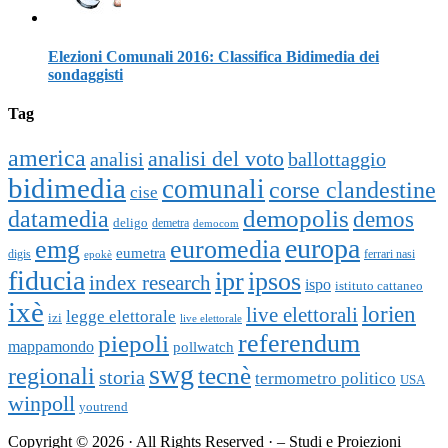
Elezioni Comunali 2016: Classifica Bidimedia dei
sondaggisti
Tag
america
analisi del voto
analisi
ballottaggio
bidimedia
comunali
corse clandestine
cise
datamedia
demopolis
demos
deligo
demetra
democom
europa
emg
euromedia
eumetra
digis
ferrari nasi
epokè
fiducia
ipr
ipsos
index research
ispo
istituto cattaneo
ixè
lorien
live elettorali
legge elettorale
izi
live elettorale
piepoli
referendum
mappamondo
pollwatch
swg
tecnè
regionali
storia
termometro politico
USA
winpoll
youtrend
Copyright © 2026 · All Rights Reserved · – Studi e Proiezioni