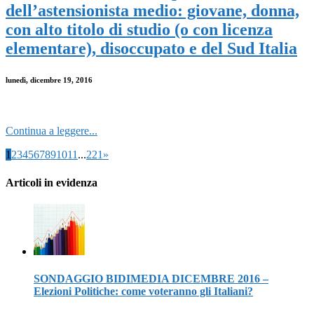
dell’astensionista medio: giovane, donna,
con alto titolo di studio (o con licenza
elementare), disoccupato e del Sud Italia
lunedì, dicembre 19, 2016
Continua a leggere...
1
2
3
4
5
6
7
8
9
10
11
...
221
»
Articoli in evidenza
SONDAGGIO BIDIMEDIA DICEMBRE 2016 –
Elezioni Politiche: come voteranno gli Italiani?