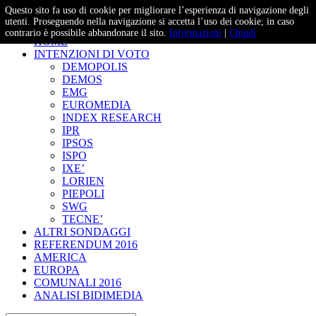
Questo sito fa uso di cookie per migliorare l’esperienza di navigazione degli
– Studi e Proiezioni Elettorali
utenti. Proseguendo nella navigazione si accetta l’uso dei cookie; in caso
contrario è possibile abbandonare il sito.
Informazioni
|
Chiudi
HOME
INTENZIONI DI VOTO
DEMOPOLIS
DEMOS
EMG
EUROMEDIA
INDEX RESEARCH
IPR
IPSOS
ISPO
IXE’
LORIEN
PIEPOLI
SWG
TECNE’
ALTRI SONDAGGI
REFERENDUM 2016
AMERICA
EUROPA
COMUNALI 2016
ANALISI BIDIMEDIA