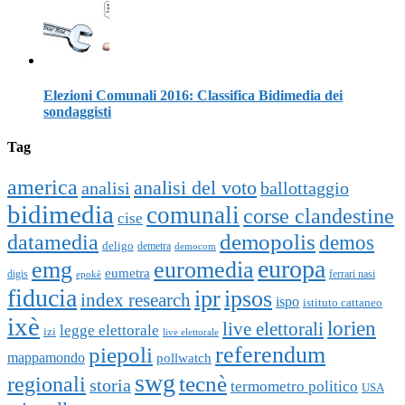
Elezioni Comunali 2016: Classifica Bidimedia dei
sondaggisti
Tag
america
analisi del voto
analisi
ballottaggio
bidimedia
comunali
corse clandestine
cise
datamedia
demopolis
demos
deligo
demetra
democom
europa
emg
euromedia
eumetra
digis
ferrari nasi
epokè
fiducia
ipr
ipsos
index research
ispo
istituto cattaneo
ixè
lorien
live elettorali
legge elettorale
izi
live elettorale
piepoli
referendum
mappamondo
pollwatch
swg
tecnè
regionali
storia
termometro politico
USA