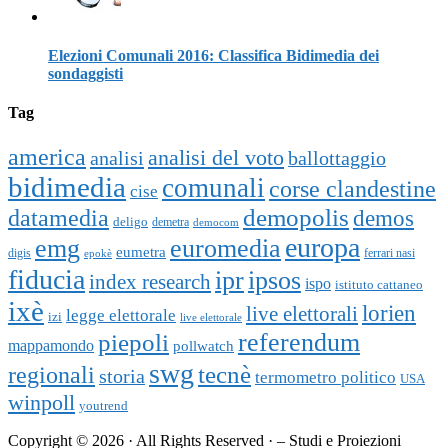
Elezioni Comunali 2016: Classifica Bidimedia dei
sondaggisti
Tag
america
analisi del voto
analisi
ballottaggio
bidimedia
comunali
corse clandestine
cise
datamedia
demopolis
demos
deligo
demetra
democom
europa
emg
euromedia
eumetra
digis
ferrari nasi
epokè
fiducia
ipr
ipsos
index research
ispo
istituto cattaneo
ixè
lorien
live elettorali
legge elettorale
izi
live elettorale
piepoli
referendum
mappamondo
pollwatch
swg
tecnè
regionali
storia
termometro politico
USA
winpoll
youtrend
Copyright © 2026 · All Rights Reserved · – Studi e Proiezioni