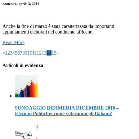
domenica, aprile 3, 2016
Anche la fine di marzo è stata caratterizzata da importanti
appuntamenti elettorali nel continente africano.
Read More
«
1
2
3
4
5
6
7
8
9
10
11
12
13
14
15
»
Articoli in evidenza
SONDAGGIO BIDIMEDIA DICEMBRE 2016 –
Elezioni Politiche: come voteranno gli Italiani?