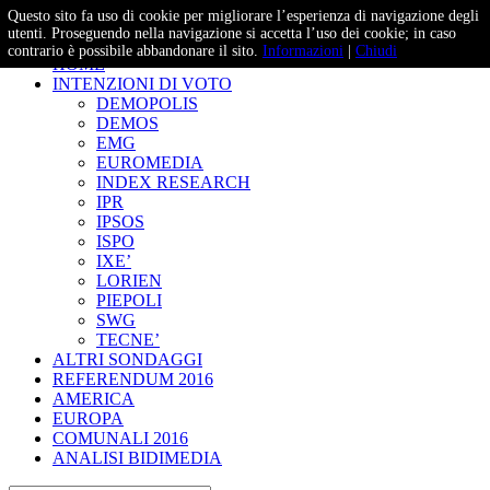
Questo sito fa uso di cookie per migliorare l’esperienza di navigazione degli
– Studi e Proiezioni Elettorali
utenti. Proseguendo nella navigazione si accetta l’uso dei cookie; in caso
contrario è possibile abbandonare il sito.
Informazioni
|
Chiudi
HOME
INTENZIONI DI VOTO
DEMOPOLIS
DEMOS
EMG
EUROMEDIA
INDEX RESEARCH
IPR
IPSOS
ISPO
IXE’
LORIEN
PIEPOLI
SWG
TECNE’
ALTRI SONDAGGI
REFERENDUM 2016
AMERICA
EUROPA
COMUNALI 2016
ANALISI BIDIMEDIA