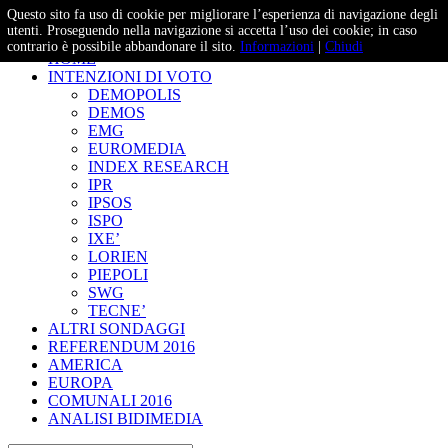
Questo sito fa uso di cookie per migliorare l’esperienza di navigazione degli
– Studi e Proiezioni Elettorali
utenti. Proseguendo nella navigazione si accetta l’uso dei cookie; in caso
contrario è possibile abbandonare il sito.
Informazioni
|
Chiudi
HOME
INTENZIONI DI VOTO
DEMOPOLIS
DEMOS
EMG
EUROMEDIA
INDEX RESEARCH
IPR
IPSOS
ISPO
IXE’
LORIEN
PIEPOLI
SWG
TECNE’
ALTRI SONDAGGI
REFERENDUM 2016
AMERICA
EUROPA
COMUNALI 2016
ANALISI BIDIMEDIA