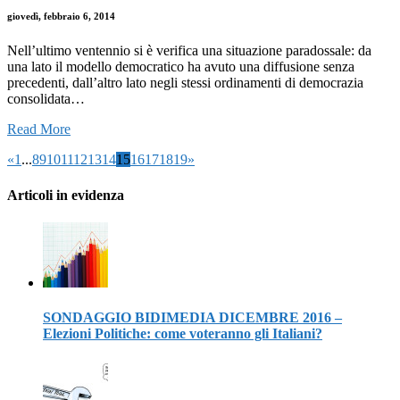
giovedì, febbraio 6, 2014
Nell’ultimo ventennio si è verifica una situazione paradossale: da
una lato il modello democratico ha avuto una diffusione senza
precedenti, dall’altro lato negli stessi ordinamenti di democrazia
consolidata…
Read More
«
1
...
8
9
10
11
12
13
14
15
16
17
18
19
»
Articoli in evidenza
SONDAGGIO BIDIMEDIA DICEMBRE 2016 –
Elezioni Politiche: come voteranno gli Italiani?