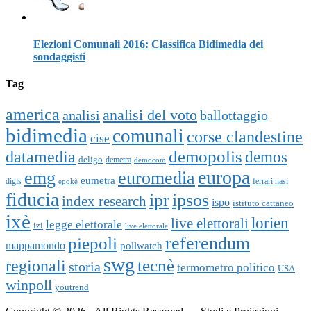
Elezioni Comunali 2016: Classifica Bidimedia dei
sondaggisti
Tag
america
analisi del voto
analisi
ballottaggio
bidimedia
comunali
corse clandestine
cise
datamedia
demopolis
demos
deligo
demetra
democom
europa
emg
euromedia
eumetra
digis
ferrari nasi
epokè
fiducia
ipr
ipsos
index research
ispo
istituto cattaneo
ixè
lorien
live elettorali
legge elettorale
izi
live elettorale
piepoli
referendum
mappamondo
pollwatch
swg
tecnè
regionali
storia
termometro politico
USA
winpoll
youtrend