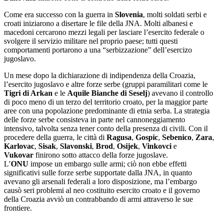
Come era successo con la guerra in
Slovenia
, molti soldati serbi e
croati iniziarono a disertare le file della JNA. Molti albanesi e
macedoni cercarono mezzi legali per lasciare l’esercito federale o
svolgere il servizio militare nel proprio paese; tutti questi
comportamenti portarono a una “serbizzazione” dell’esercizo
jugoslavo.
Un mese dopo la dichiarazione di indipendenza della Croazia,
l’esercito jugoslavo e altre forze serbe (gruppi paramilitari come le
Tigri di Arkan
e le
Aquile Bianche di Seselj
) avevano il controllo
di poco meno di un terzo del territorio croato, per la maggior parte
aree con una popolazione predominante di etnia serba. La strategia
delle forze serbe consisteva in parte nel cannoneggiamento
intensivo, talvolta senza tener conto della presenza di civili. Con il
procedere della guerra, le città di
Ragusa
,
Gospic
,
Sebenico
,
Zara
,
Karlovac
,
Sisak
,
Slavonski
,
Brod
,
Osijek
,
Vinkovci
e
Vukovar
finirono sotto attacco della forze jugoslave.
L’
ONU
impose un embargo sulle armi; ciò non ebbe effetti
significativi sulle forze serbe supportate dalla JNA, in quanto
avevano gli arsenali federali a loro disposizione, ma l’embargo
causò seri problemi al neo costituito esercito croato e il governo
della Croazia avviò un contrabbando di armi attraverso le sue
frontiere.