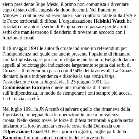
eletto presidente Stipe Mesic, il primo non-comunista a diventare
capo di stato della Jugoslavia dopo decenni. Nel frattempo,
Milosevic continuava ad esercitare il suo controllo totale sulla JNA e
le Forze territoriali di difesa. L’organizzazione
Helsinki Watch
ha
riportato che autorità serbe di Krajina fecero passare per le armi i
serbi che manifestarono il desiderio di trovare un accordo con i
funzionari croati.
Il 19 maggio 1991 le autorità croate indirono un referendum per
l’indipendenza nel quale era anche presente l’opzione di rimanere
con la Jugoslavia, se pur con un legame più blando. Belgrado lanciò
appelli al boicottaggio, indicazione largamente seguita dai serbi di
Croazia. Il referendum passò con il 94% dei favorevoli. La Croazia
dichiarò la sua indipendenza e dissolse la sua
razdruženje
,
l’associazione con la Jugoslavia, il 25 giugno 1991. La
Commissione Europea
chiese una moratoria di 3 mesi
sull’indipendenza, in modo da stemperare i toni sempre più accesi.
La Croazia accettò.
Nel luglio 1991 la JNA tentò di salvare quello che rimaneva della
Jugoslavia, impegnandosi in operazioni in aree a prevalenza
croata. Nello stesso mese, le forze di difesa territoriali a guida serba
iniziarono la loro avanzata verso le coste della Dalmazia con
l’
Operazione Coast-91
.
Per i primi di agosto, larghe parti della
Banovina
finirono sotto il controllo delle forze serbe.