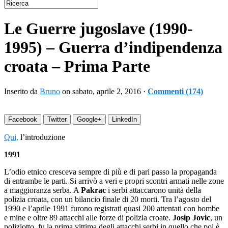
Le Guerre jugoslave (1990-
1995) – Guerra d’indipendenza
croata – Prima Parte
Inserito da
Bruno
on sabato, aprile 2, 2016 ·
Commenti (174)
Facebook
Twitter
Google+
LinkedIn
Qui,
l’introduzione
1991
L’odio etnico cresceva sempre di più e di pari passo la propaganda
di entrambe le parti.
Si arrivò a veri e propri scontri armati nelle zone
a maggioranza serba. A
Pakrac
i serbi attaccarono unità della
polizia croata, con un bilancio finale di 20 morti. Tra l’agosto del
1990 e l’aprile 1991 furono registrati quasi 200 attentati con bombe
e mine e oltre 89 attacchi alle forze di polizia croate.
Josip Jovic
, un
poliziotto, fu la prima vittima degli attacchi serbi in quello che poi è