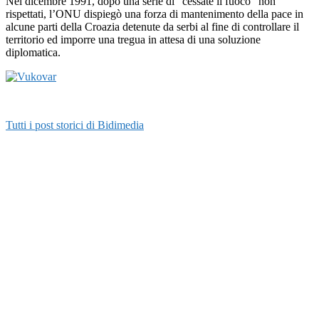
Nel dicembre 1991, dopo una serie di “cessate il fuoco” non
rispettati, l’ONU dispiegò una forza di mantenimento della pace in
alcune parti della Croazia detenute da serbi al fine di controllare il
territorio ed imporre una tregua in attesa di una soluzione
diplomatica.
Tutti i post storici di Bidimedia