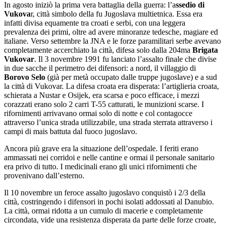
In agosto iniziò la prima vera battaglia della guerra: l’a
ssedio di
Vukova
r, città simbolo della fu Jugoslava multietnica. Essa era
infatti divisa equamente tra croati e serbi, con una leggera
prevalenza dei primi, oltre ad avere minoranze tedesche, magiare ed
italiane. Verso settembre la JNA e le forze paramilitari serbe avevano
completamente accerchiato la città, difesa solo dalla 204ma
Brigata
Vukovar
. Il 3 novembre 1991 fu lanciato l’assalto finale che divise
in due sacche il perimetro dei difensori: a nord, il villaggio di
Borovo Selo
(già per metà occupato dalle truppe jugoslave) e a sud
la città di Vukovar. La difesa croata era disperata: l’artiglieria croata,
schierata a Nustar e Osijek, era scarsa e poco efficace, i mezzi
corazzati erano solo 2 carri T-55 catturati, le munizioni scarse. I
rifornimenti arrivavano ormai solo di notte e col contagocce
attraverso l’unica strada utilizzabile, una strada sterrata attraverso i
campi di mais battuta dal fuoco jugoslavo.
Ancora più grave era la situazione dell’ospedale. I feriti erano
ammassati nei corridoi e nelle cantine e ormai il personale sanitario
era privo di tutto. I medicinali erano gli unici rifornimenti che
provenivano dall’esterno.
Il 10 novembre un feroce assalto jugoslavo conquistò i 2/3 della
città, costringendo i difensori in pochi isolati addossati al Danubio.
La città, ormai ridotta a un cumulo di macerie e completamente
circondata, vide una resistenza disperata da parte delle forze croate,