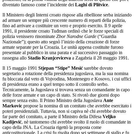
diventato famoso come l’incidente dei
Laghi di Plitvice
.
Il Ministero degli Interni croato rispose alla ribellione serba iniziando
ad armare un sempre più crescente numero di reparti della polizia,
fino ad arrivare a costituire un vero e proprio esercito. Il 9 aprile
1991, il presidente croato Tuđman ordinò che le forze speciali di
polizia venissero rinominate
Zbor Narodne Garde
(“Guardia
Nazionale”); questo atto segnò l’inizio della creazione di forze
armate separate per la Croazia. Le unità appena costituite furono
presentate al pubblico in una parata e al successivo passaggio in
rassegna allo
Stadio Kranjceviceva
a Zagabria il 28 maggio 1991.
Il 15 maggio 1991
Stjepan “Stipe” Mesić
sarebbe dovuto
segretario a rotazione della presidenza jugoslava, ma la sua nomina
fu bloccata dal veto di Vojvodina, Montenegro e Kosovo, i cui uffici
di presidenza erano a quel tempo sotto il controllo serbo.
Tecnicamente, la Jugoslava si trovava senza un comandante in capo
delle forze armate e un capo di stato. Si rivotò due giorni dopo
sempre senza esito. Il Primo Ministro della Jugoslava
Ante
Markovic
propose la nomina di un comitato che avrebbe esercitato i
poteri presidenziali. Tuttavia, non si capiva nè chi avrebbe dovuto
far parte del comitato, a parte il Ministro della Difesa
Veljko
Kadijević
, nè tantomeno chi avrebbe svolto il ruolo di comandate in
capo della JNA. La Croazia rigettò la proposta come
anticostituzionale. La crisi fu risolta dopo sei settimane di stallo e fu