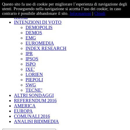
Questo sito fa uso di cookie per migliorare l’esperienza di navigazione degli
– Studi e Proiezioni Elettorali
utenti. Proseguendo nella navigazione si accetta l’uso dei cookie; in caso
contrario è possibile abbandonare il sito.
Informazioni
|
Chiudi
HOME
INTENZIONI DI VOTO
DEMOPOLIS
DEMOS
EMG
EUROMEDIA
INDEX RESEARCH
IPR
IPSOS
ISPO
IXE’
LORIEN
PIEPOLI
SWG
TECNE’
ALTRI SONDAGGI
REFERENDUM 2016
AMERICA
EUROPA
COMUNALI 2016
ANALISI BIDIMEDIA