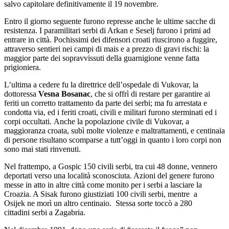
salvo capitolare definitivamente il 19 novembre.
Entro il giorno seguente furono represse anche le ultime sacche di
resistenza. I paramilitari serbi di Arkan e Seselj furono i primi ad
entrare in città. Pochissimi dei difensori croati riuscirono a fuggire,
attraverso sentieri nei campi di mais e a prezzo di gravi rischi: la
maggior parte dei sopravvissuti della guarnigione venne fatta
prigioniera.
L’ultima a cedere fu la direttrice dell’ospedale di Vukovar, la
dottoressa
Vesna Bosanac
, che si offrì di restare per garantire ai
feriti un corretto trattamento da parte dei serbi; ma fu arrestata e
condotta via, ed i feriti croati, civili e militari furono sterminati ed i
corpi occultati. Anche la popolazione civile di Vukovar, a
maggioranza croata, subì molte violenze e maltrattamenti, e centinaia
di persone risultano scomparse a tutt’oggi in quanto i loro corpi non
sono mai stati rinvenuti.
Nel frattempo, a Gospic 150 civili serbi, tra cui 48 donne, vennero
deportati verso una località sconosciuta. Azioni del genere furono
messe in atto in altre città come monito per i serbi a lasciare la
Croazia. A Sisak furono giustiziati 100 civili serbi, mentre a
Osijek ne morì un altro centinaio. Stessa sorte toccò a 280
cittadini serbi a Zagabria.