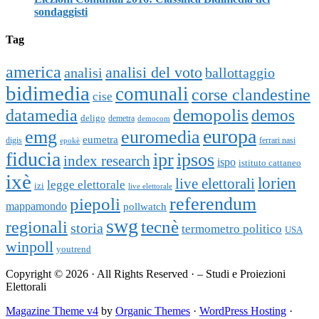
sondaggisti
Tag
america
analisi del voto
analisi
ballottaggio
bidimedia
comunali
corse clandestine
cise
datamedia
demopolis
demos
deligo
demetra
democom
europa
emg
euromedia
eumetra
digis
ferrari nasi
epokè
fiducia
ipr
ipsos
index research
ispo
istituto cattaneo
ixè
lorien
live elettorali
legge elettorale
izi
live elettorale
piepoli
referendum
mappamondo
pollwatch
swg
tecnè
regionali
storia
termometro politico
USA
winpoll
youtrend
Copyright © 2026 · All Rights Reserved · – Studi e Proiezioni
Elettorali
Magazine Theme v4
by
Organic Themes
·
WordPress Hosting
·