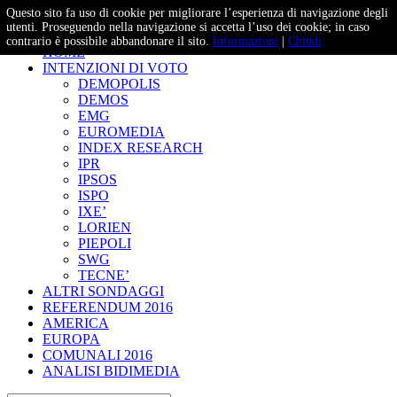
Questo sito fa uso di cookie per migliorare l’esperienza di navigazione degli
– Studi e Proiezioni Elettorali
utenti. Proseguendo nella navigazione si accetta l’uso dei cookie; in caso
contrario è possibile abbandonare il sito.
Informazioni
|
Chiudi
HOME
INTENZIONI DI VOTO
DEMOPOLIS
DEMOS
EMG
EUROMEDIA
INDEX RESEARCH
IPR
IPSOS
ISPO
IXE’
LORIEN
PIEPOLI
SWG
TECNE’
ALTRI SONDAGGI
REFERENDUM 2016
AMERICA
EUROPA
COMUNALI 2016
ANALISI BIDIMEDIA