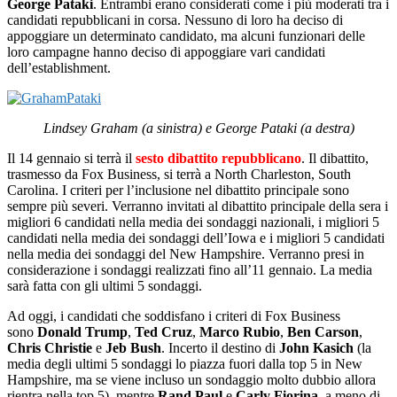
George Pataki
.
Entrambi erano considerati come i più moderati tra i
candidati repubblicani in corsa. Nessuno di loro ha deciso di
appoggiare un determinato candidato, ma alcuni funzionari delle
loro campagne hanno deciso di appoggiare vari candidati
dell’establishment.
Lindsey Graham (a sinistra) e George Pataki (a destra)
Il 14 gennaio si terrà il
sesto dibattito repubblicano
. Il dibattito,
trasmesso da Fox Business, si terrà a North Charleston, South
Carolina. I criteri per l’inclusione nel dibattito principale sono
sempre più severi. Verranno invitati al dibattito principale della sera i
migliori 6 candidati nella media dei sondaggi nazionali, i migliori 5
candidati nella media dei sondaggi dell’Iowa e i migliori 5 candidati
nella media dei sondaggi del New Hampshire. Verranno presi in
considerazione i sondaggi realizzati fino all’11 gennaio. La media
sarà fatta con gli ultimi 5 sondaggi.
Ad oggi, i candidati che soddisfano i criteri di Fox Business
sono
Donald Trump
,
Ted Cruz
,
Marco Rubio
,
Ben Carson
,
Chris Christie
e
Jeb Bush
. Incerto il destino di
John Kasich
(la
media degli ultimi 5 sondaggi lo piazza fuori dalla top 5 in New
Hampshire, ma se viene incluso un sondaggio molto dubbio allora
rientra nella top 5), mentre
Rand Paul
e
Carly Fiorina
, a meno di