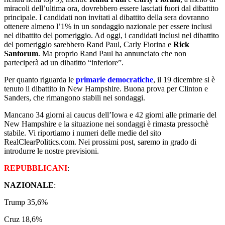
miracoli dell’ultima ora, dovrebbero essere lasciati fuori dal dibattito
principale. I candidati non invitati al dibattito della sera dovranno
ottenere almeno l’1% in un sondaggio nazionale per essere inclusi
nel dibattito del pomeriggio. Ad oggi, i candidati inclusi nel dibattito
del pomeriggio sarebbero Rand Paul, Carly Fiorina e
Rick
Santorum
. Ma proprio Rand Paul ha annunciato che non
parteciperà ad un dibatitto “inferiore”.
Per quanto riguarda le
primarie democratiche
, il 19 dicembre si è
tenuto il dibattito in New Hampshire. Buona prova per Clinton e
Sanders, che rimangono stabili nei sondaggi.
Mancano 34 giorni ai caucus dell’Iowa e 42 giorni alle primarie del
New Hampshire e la situazione nei sondaggi è rimasta pressochè
stabile. Vi riportiamo i numeri delle medie del sito
RealClearPolitics.com. Nei prossimi post, saremo in grado di
introdurre le nostre previsioni.
REPUBBLICANI
:
NAZIONALE
:
Trump 35,6%
Cruz 18,6%