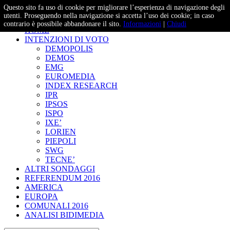
Questo sito fa uso di cookie per migliorare l’esperienza di navigazione degli
– Studi e Proiezioni Elettorali
utenti. Proseguendo nella navigazione si accetta l’uso dei cookie; in caso
contrario è possibile abbandonare il sito.
Informazioni
|
Chiudi
HOME
INTENZIONI DI VOTO
DEMOPOLIS
DEMOS
EMG
EUROMEDIA
INDEX RESEARCH
IPR
IPSOS
ISPO
IXE’
LORIEN
PIEPOLI
SWG
TECNE’
ALTRI SONDAGGI
REFERENDUM 2016
AMERICA
EUROPA
COMUNALI 2016
ANALISI BIDIMEDIA