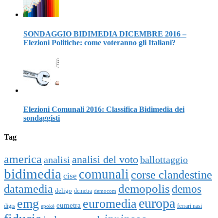
SONDAGGIO BIDIMEDIA DICEMBRE 2016 –
Elezioni Politiche: come voteranno gli Italiani?
Elezioni Comunali 2016: Classifica Bidimedia dei
sondaggisti
Tag
america
analisi del voto
analisi
ballottaggio
bidimedia
comunali
corse clandestine
cise
datamedia
demopolis
demos
deligo
demetra
democom
europa
emg
euromedia
eumetra
digis
ferrari nasi
epokè