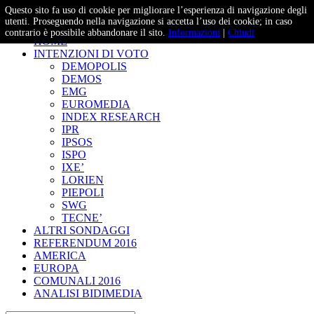
Questo sito fa uso di cookie per migliorare l’esperienza di navigazione degli
– Studi e Proiezioni Elettorali
utenti. Proseguendo nella navigazione si accetta l’uso dei cookie; in caso
contrario è possibile abbandonare il sito.
Informazioni
|
Chiudi
HOME
INTENZIONI DI VOTO
DEMOPOLIS
DEMOS
EMG
EUROMEDIA
INDEX RESEARCH
IPR
IPSOS
ISPO
IXE’
LORIEN
PIEPOLI
SWG
TECNE’
ALTRI SONDAGGI
REFERENDUM 2016
AMERICA
EUROPA
COMUNALI 2016
ANALISI BIDIMEDIA