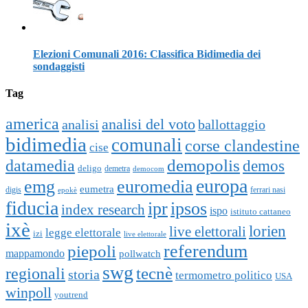
Elezioni Comunali 2016: Classifica Bidimedia dei
sondaggisti
Tag
america
analisi del voto
analisi
ballottaggio
bidimedia
comunali
corse clandestine
cise
datamedia
demopolis
demos
deligo
demetra
democom
europa
emg
euromedia
eumetra
digis
ferrari nasi
epokè
fiducia
ipr
ipsos
index research
ispo
istituto cattaneo
ixè
lorien
live elettorali
legge elettorale
izi
live elettorale
piepoli
referendum
mappamondo
pollwatch
swg
tecnè
regionali
storia
termometro politico
USA
winpoll
youtrend