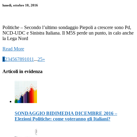
lunedì, ottobre 10, 2016
Politiche – Secondo l’ultimo sondaggio Piepoli a crescere sono Pd,
NCD-UDC e Sinistra Italiana. Il M5S perde un punto, in calo anche
la Lega Nord
Read More
1
2
3
4
5
6
7
8
9
10
11
...
25
»
Articoli in evidenza
SONDAGGIO BIDIMEDIA DICEMBRE 2016 –
Elezioni Politiche: come voteranno gli Italiani?