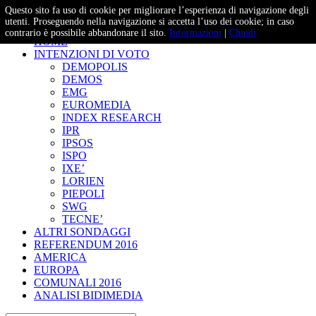
Questo sito fa uso di cookie per migliorare l’esperienza di navigazione degli
– Studi e Proiezioni Elettorali
utenti. Proseguendo nella navigazione si accetta l’uso dei cookie; in caso
contrario è possibile abbandonare il sito.
Informazioni
|
Chiudi
HOME
INTENZIONI DI VOTO
DEMOPOLIS
DEMOS
EMG
EUROMEDIA
INDEX RESEARCH
IPR
IPSOS
ISPO
IXE’
LORIEN
PIEPOLI
SWG
TECNE’
ALTRI SONDAGGI
REFERENDUM 2016
AMERICA
EUROPA
COMUNALI 2016
ANALISI BIDIMEDIA