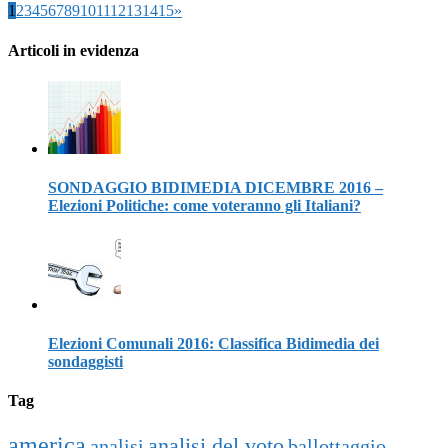
1
2
3
4
5
6
7
8
9
10
11
12
13
14
15
»
Articoli in evidenza
SONDAGGIO BIDIMEDIA DICEMBRE 2016 –
Elezioni Politiche: come voteranno gli Italiani?
Elezioni Comunali 2016: Classifica Bidimedia dei
sondaggisti
Tag
america
analisi del voto
analisi
ballottaggio