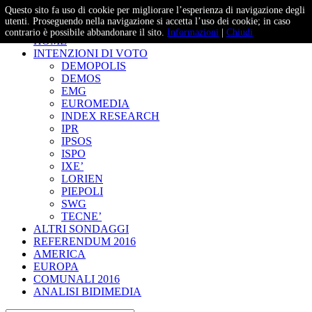
Questo sito fa uso di cookie per migliorare l’esperienza di navigazione degli
– Studi e Proiezioni Elettorali
utenti. Proseguendo nella navigazione si accetta l’uso dei cookie; in caso
contrario è possibile abbandonare il sito.
Informazioni
|
Chiudi
HOME
INTENZIONI DI VOTO
DEMOPOLIS
DEMOS
EMG
EUROMEDIA
INDEX RESEARCH
IPR
IPSOS
ISPO
IXE’
LORIEN
PIEPOLI
SWG
TECNE’
ALTRI SONDAGGI
REFERENDUM 2016
AMERICA
EUROPA
COMUNALI 2016
ANALISI BIDIMEDIA