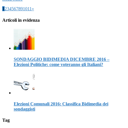
1
2
3
4
5
6
7
8
9
10
11
»
Articoli in evidenza
SONDAGGIO BIDIMEDIA DICEMBRE 2016 –
Elezioni Politiche: come voteranno gli Italiani?
Elezioni Comunali 2016: Classifica Bidimedia dei
sondaggisti
Tag