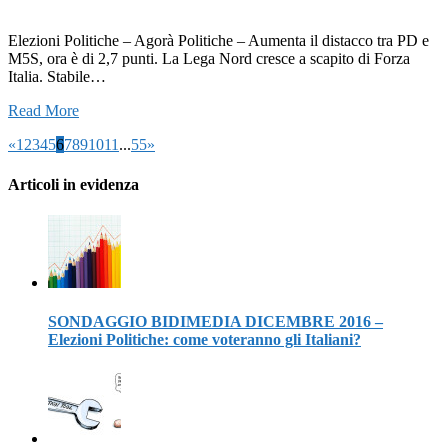
Elezioni Politiche – Agorà Politiche – Aumenta il distacco tra PD e
M5S, ora è di 2,7 punti. La Lega Nord cresce a scapito di Forza
Italia. Stabile…
Read More
«
1
2
3
4
5
6
7
8
9
10
11
...
55
»
Articoli in evidenza
SONDAGGIO BIDIMEDIA DICEMBRE 2016 –
Elezioni Politiche: come voteranno gli Italiani?