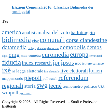
Elezioni Comunali 2016: Classifica Bidimedia dei
sondaggisti
Tag
america
analisi del voto
analisi
ballottaggio
bidimedia
comunali
corse clandestine
cise
datamedia
demopolis
demos
deligo
demetra
democom
europa
emg
euromedia
eumetra
digis
ferrari nasi
epokè
fiducia
ipr
ipsos
index research
ispo
istituto cattaneo
ixè
lorien
live elettorali
legge elettorale
izi
live elettorale
piepoli
referendum
mappamondo
pollwatch
swg
tecnè
regionali
storia
termometro politico
USA
winpoll
youtrend
Copyright © 2026 · All Rights Reserved · – Studi e Proiezioni
Elettorali