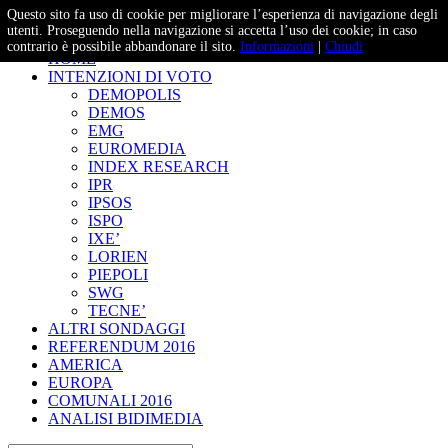
Questo sito fa uso di cookie per migliorare l’esperienza di navigazione degli
– Studi e Proiezioni Elettorali
utenti. Proseguendo nella navigazione si accetta l’uso dei cookie; in caso
contrario è possibile abbandonare il sito.
Informazioni
|
Chiudi
HOME
INTENZIONI DI VOTO
DEMOPOLIS
DEMOS
EMG
EUROMEDIA
INDEX RESEARCH
IPR
IPSOS
ISPO
IXE’
LORIEN
PIEPOLI
SWG
TECNE’
ALTRI SONDAGGI
REFERENDUM 2016
AMERICA
EUROPA
COMUNALI 2016
ANALISI BIDIMEDIA