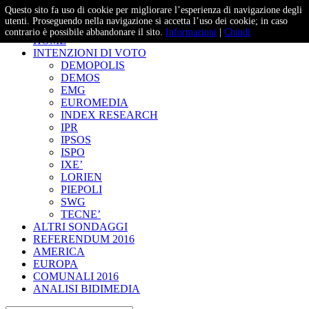
Questo sito fa uso di cookie per migliorare l’esperienza di navigazione degli
– Studi e Proiezioni Elettorali
utenti. Proseguendo nella navigazione si accetta l’uso dei cookie; in caso
contrario è possibile abbandonare il sito.
Informazioni
|
Chiudi
HOME
INTENZIONI DI VOTO
DEMOPOLIS
DEMOS
EMG
EUROMEDIA
INDEX RESEARCH
IPR
IPSOS
ISPO
IXE’
LORIEN
PIEPOLI
SWG
TECNE’
ALTRI SONDAGGI
REFERENDUM 2016
AMERICA
EUROPA
COMUNALI 2016
ANALISI BIDIMEDIA