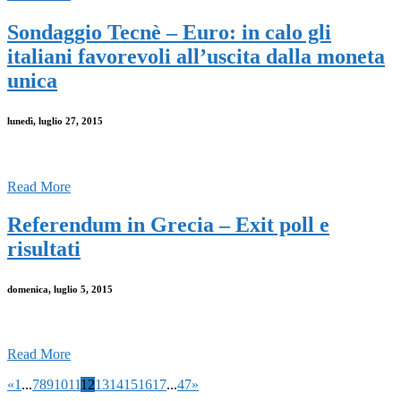
Sondaggio Tecnè – Euro: in calo gli
italiani favorevoli all’uscita dalla moneta
unica
lunedì, luglio 27, 2015
Read More
Referendum in Grecia – Exit poll e
risultati
domenica, luglio 5, 2015
Read More
«
1
...
7
8
9
10
11
12
13
14
15
16
17
...
47
»