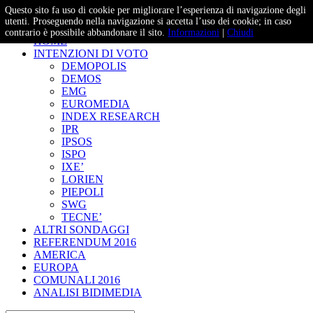
Questo sito fa uso di cookie per migliorare l’esperienza di navigazione degli
– Studi e Proiezioni Elettorali
utenti. Proseguendo nella navigazione si accetta l’uso dei cookie; in caso
contrario è possibile abbandonare il sito.
Informazioni
|
Chiudi
HOME
INTENZIONI DI VOTO
DEMOPOLIS
DEMOS
EMG
EUROMEDIA
INDEX RESEARCH
IPR
IPSOS
ISPO
IXE’
LORIEN
PIEPOLI
SWG
TECNE’
ALTRI SONDAGGI
REFERENDUM 2016
AMERICA
EUROPA
COMUNALI 2016
ANALISI BIDIMEDIA