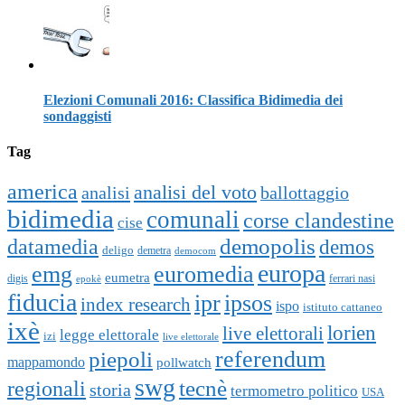
Elezioni Comunali 2016: Classifica Bidimedia dei
sondaggisti
Tag
america
analisi del voto
analisi
ballottaggio
bidimedia
comunali
corse clandestine
cise
datamedia
demopolis
demos
deligo
demetra
democom
europa
emg
euromedia
eumetra
digis
ferrari nasi
epokè
fiducia
ipr
ipsos
index research
ispo
istituto cattaneo
ixè
lorien
live elettorali
legge elettorale
izi
live elettorale
piepoli
referendum
mappamondo
pollwatch
swg
tecnè
regionali
storia
termometro politico
USA