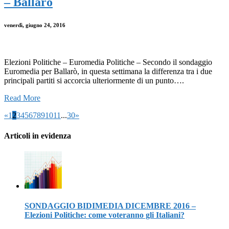
– Ballarò
venerdì, giugno 24, 2016
Elezioni Politiche – Euromedia Politiche – Secondo il sondaggio
Euromedia per Ballarò, in questa settimana la differenza tra i due
principali partiti si accorcia ulteriormente di un punto….
Read More
«
1
2
3
4
5
6
7
8
9
10
11
...
30
»
Articoli in evidenza
SONDAGGIO BIDIMEDIA DICEMBRE 2016 –
Elezioni Politiche: come voteranno gli Italiani?