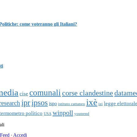
che: come voteranno gli Italiani?
ti
media
comunali
corse clandestine
datame
cise
ixè
ipr
ipsos
research
ispo
legge elettoral
istituto cattaneo
izi
winpoll
termometro politico
USA
youtrend
ali
Feed
·
Accedi