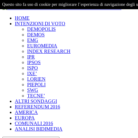
Questo sito fa uso di cookie per migliorare l’esperienza di navigazione degli u
– Studi e Proiezioni Elettorali
HOME
INTENZIONI DI VOTO
DEMOPOLIS
DEMOS
EMG
EUROMEDIA
INDEX RESEARCH
IPR
IPSOS
ISPO
IXE’
LORIEN
PIEPOLI
SWG
TECNE’
ALTRI SONDAGGI
REFERENDUM 2016
AMERICA
EUROPA
COMUNALI 2016
ANALISI BIDIMEDIA