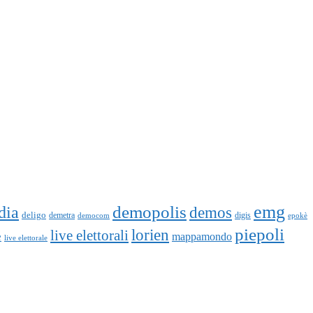
emg
dia
demopolis
demos
deligo
demetra
digis
democom
epokè
piepoli
lorien
live elettorali
e
mappamondo
live elettorale