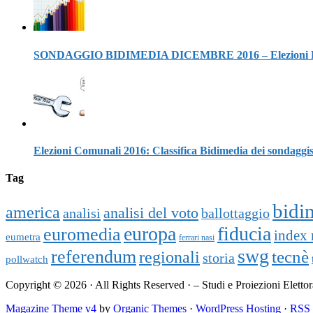
SONDAGGIO BIDIMEDIA DICEMBRE 2016 – Elezioni Politi
Elezioni Comunali 2016: Classifica Bidimedia dei sondaggis
Tag
bidi
america
analisi del voto
analisi
ballottaggio
europa
fiducia
euromedia
index 
eumetra
ferrari nasi
swg
referendum
tecnè
regionali
storia
pollwatch
Copyright © 2026 · All Rights Reserved · – Studi e Proiezioni Elettor
Magazine Theme v4
by
Organic Themes
·
WordPress Hosting
·
RSS 