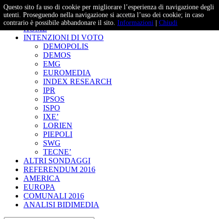
Questo sito fa uso di cookie per migliorare l’esperienza di navigazione degli
– Studi e Proiezioni Elettorali
utenti. Proseguendo nella navigazione si accetta l’uso dei cookie; in caso
contrario è possibile abbandonare il sito.
Informazioni
|
Chiudi
HOME
INTENZIONI DI VOTO
DEMOPOLIS
DEMOS
EMG
EUROMEDIA
INDEX RESEARCH
IPR
IPSOS
ISPO
IXE’
LORIEN
PIEPOLI
SWG
TECNE’
ALTRI SONDAGGI
REFERENDUM 2016
AMERICA
EUROPA
COMUNALI 2016
ANALISI BIDIMEDIA