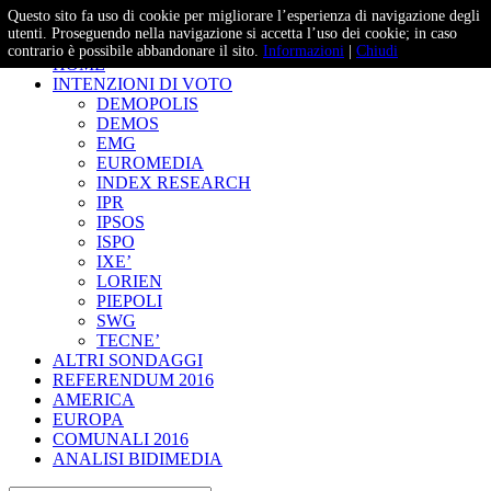
Questo sito fa uso di cookie per migliorare l’esperienza di navigazione degli
– Studi e Proiezioni Elettorali
utenti. Proseguendo nella navigazione si accetta l’uso dei cookie; in caso
contrario è possibile abbandonare il sito.
Informazioni
|
Chiudi
HOME
INTENZIONI DI VOTO
DEMOPOLIS
DEMOS
EMG
EUROMEDIA
INDEX RESEARCH
IPR
IPSOS
ISPO
IXE’
LORIEN
PIEPOLI
SWG
TECNE’
ALTRI SONDAGGI
REFERENDUM 2016
AMERICA
EUROPA
COMUNALI 2016
ANALISI BIDIMEDIA