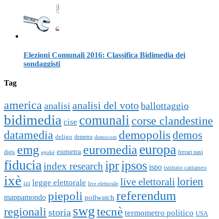
Elezioni Comunali 2016: Classifica Bidimedia dei
sondaggisti
Tag
america
analisi del voto
analisi
ballottaggio
bidimedia
comunali
corse clandestine
cise
datamedia
demopolis
demos
deligo
demetra
democom
europa
emg
euromedia
eumetra
digis
ferrari nasi
epokè
fiducia
ipr
ipsos
index research
ispo
istituto cattaneo
ixè
lorien
live elettorali
legge elettorale
izi
live elettorale
piepoli
referendum
mappamondo
pollwatch
swg
tecnè
regionali
storia
termometro politico
USA