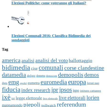
Elezioni Politiche: come voteranno gli Italiani?
Elezioni Comunali 2016: Classifica Bidimedia dei
sondaggisti
Tag
america
analisi del voto
analisi
ballottaggio
bidimedia
comunali
corse clandestine
cise
datamedia
demopolis
demos
deligo
demetra
democom
europa
emg
euromedia
eumetra
digis
ferrari nasi
epokè
fiducia
ipr
ipsos
index research
ispo
istituto cattaneo
ixè
lorien
live elettorali
legge elettorale
izi
live elettorale
piepoli
referendum
mappamondo
pollwatch