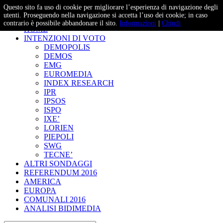
Questo sito fa uso di cookie per migliorare l’esperienza di navigazione degli
– Studi e Proiezioni Elettorali
utenti. Proseguendo nella navigazione si accetta l’uso dei cookie; in caso
contrario è possibile abbandonare il sito.
Informazioni
|
Chiudi
HOME
INTENZIONI DI VOTO
DEMOPOLIS
DEMOS
EMG
EUROMEDIA
INDEX RESEARCH
IPR
IPSOS
ISPO
IXE’
LORIEN
PIEPOLI
SWG
TECNE’
ALTRI SONDAGGI
REFERENDUM 2016
AMERICA
EUROPA
COMUNALI 2016
ANALISI BIDIMEDIA