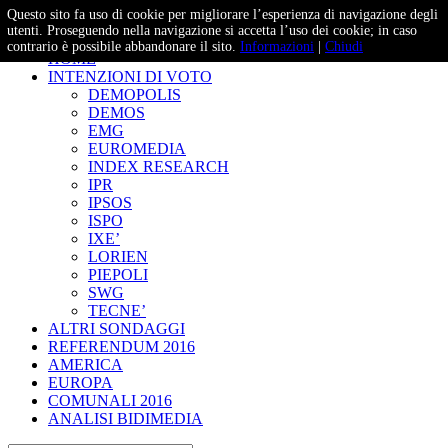
Questo sito fa uso di cookie per migliorare l’esperienza di navigazione degli
– Studi e Proiezioni Elettorali
utenti. Proseguendo nella navigazione si accetta l’uso dei cookie; in caso
contrario è possibile abbandonare il sito.
Informazioni
|
Chiudi
HOME
INTENZIONI DI VOTO
DEMOPOLIS
DEMOS
EMG
EUROMEDIA
INDEX RESEARCH
IPR
IPSOS
ISPO
IXE’
LORIEN
PIEPOLI
SWG
TECNE’
ALTRI SONDAGGI
REFERENDUM 2016
AMERICA
EUROPA
COMUNALI 2016
ANALISI BIDIMEDIA