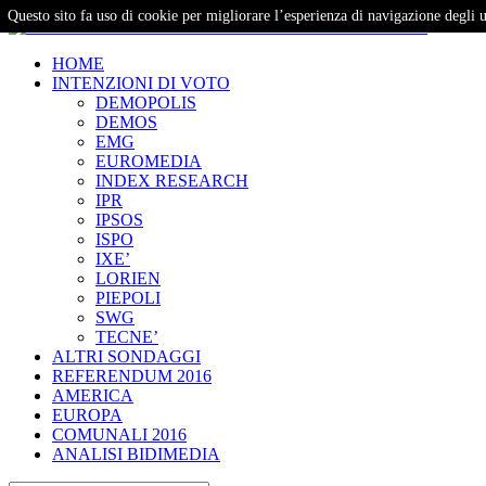
Questo sito fa uso di cookie per migliorare l’esperienza di navigazione degli u
– Studi e Proiezioni Elettorali
HOME
INTENZIONI DI VOTO
DEMOPOLIS
DEMOS
EMG
EUROMEDIA
INDEX RESEARCH
IPR
IPSOS
ISPO
IXE’
LORIEN
PIEPOLI
SWG
TECNE’
ALTRI SONDAGGI
REFERENDUM 2016
AMERICA
EUROPA
COMUNALI 2016
ANALISI BIDIMEDIA